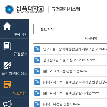
규정관리시스템
별표/서식
첫페이지
서식제목
연구시설ㆍ장비비 통합관리 내부규정_2024.06.0
규정정보
성과상여금 지원 지침_2022.12.05.hwp
[별표2] 교육과정 편성 기준.hwpx
최신 제·개정정보
[서식5] 자기주도설계전공 교과과정 변경 신청서.
별표/서식
[별표4] 자기주도설계전공 심사기준.hwpx
[서식1] 다전공 신청서.hwpx